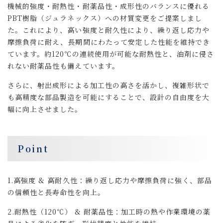
機械的強度・耐熱性・耐薬品性・成形性のバランスに優れる
PBT樹脂（ジュラネックス）への材質変更をご提案しまし
た。これにより、高い強度と耐久性により、繰り返し応力や
摩擦負荷に耐え、長期間にわたって安定した性能を維持でき
ています。約120℃の連続使用が可能な耐熱性と、油剤に侵さ
れない耐薬品性も備えています。
さらに、射出成形による加工性の高さを活かし、複雑形状で
も高精度な部品製造を可能にすることで、設計の自由度を大
幅に向上させました。
Point
1.高強度 & 高耐久性：繰り返し応力や摩擦負荷に強く、部品
の信頼性と長寿命性を向上。
2.耐熱性（120℃） & 耐薬品性：加工時の熱や作業環境の薬