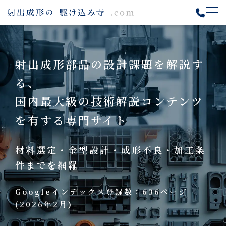
出成形部品の設計課題を解説す
、
エ
内最大級の技術解説コンテンツ
有する専門サイト
約
料選定・金型設計・成形不良・加工条
最
までを網羅
ogleインデックス登録数：636ページ
26年2月)