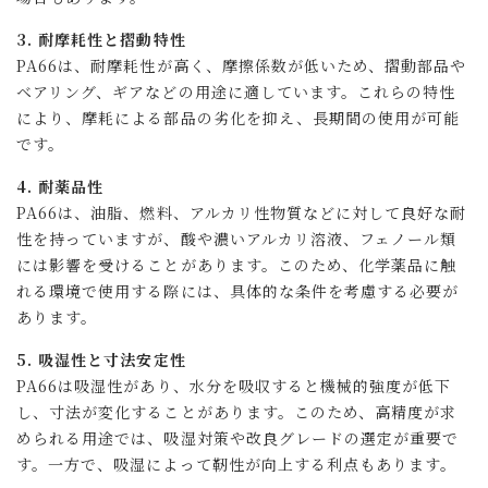
3. 耐摩耗性と摺動特性
PA66は、耐摩耗性が高く、摩擦係数が低いため、摺動部品や
ベアリング、ギアなどの用途に適しています。これらの特性
により、摩耗による部品の劣化を抑え、長期間の使用が可能
です。
4. 耐薬品性
PA66は、油脂、燃料、アルカリ性物質などに対して良好な耐
性を持っていますが、酸や濃いアルカリ溶液、フェノール類
には影響を受けることがあります。このため、化学薬品に触
れる環境で使用する際には、具体的な条件を考慮する必要が
あります。
5. 吸湿性と寸法安定性
PA66は吸湿性があり、水分を吸収すると機械的強度が低下
し、寸法が変化することがあります。このため、高精度が求
められる用途では、吸湿対策や改良グレードの選定が重要で
す。一方で、吸湿によって靭性が向上する利点もあります。