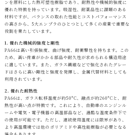
ンを原料にした熱可塑性樹脂であり、耐熱性や機械的強度に
優れた特徴を持っています。吸湿性、耐薬品性に課題のある
材料ですが、バランスの取れた性能とコストパフォーマンス
の高さから、5大エンプラのひとつとして多くの産業で重要な
役割を果たしています。
1. 優れた機械的強度と剛性
PA66は高い引張強度、曲げ強度、耐衝撃性を持ちます。この
ため、高い荷重がかかる部品や耐久性が求められる構造用途
に適しています。また、ガラス繊維などで強化されたグレー
ドはさらに高い剛性と強度を発揮し、金属代替材料としても
利用されています。
2. 優れた耐熱性
PA66は、ガラス転移温度が約50°C、融点が約260°Cと、耐
熱性が高い点が特徴です。これにより、自動車のエンジンル
ームや電気・電子機器の高温部品など、過酷な温度条件下で
の使用が可能です。ただし、連続使用温度には限界があり、
より高温環境では他のポリアミドや高性能樹脂が必要となる
場合もあります。