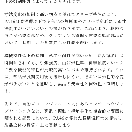
下の抑制能力
によってもたらされます。
寸法変化の抑制
：高い融点と優れたクリープ特性により、
PA46は高温環境下でも部品の熱膨張やクリープ変形による寸
法変化が小さいという特徴があります。これにより、精密な
嵌合が必要な部品や、クリアランス管理が重要な駆動部品に
おいて、長期にわたる安定した性能を保証します。
機械特性低下の抑制
：熱老化耐性が高いため、高温環境に長
時間晒されても、引張強度、曲げ弾性率、衝撃強度といった
主要な機械的特性が比較的高いレベルで維持されます。これ
は、部品が長期使用後も破断しにくい、あるいは弾性的な変
形が少ないことを意味し、製品の安全性と信頼性に直結しま
す。
例えば、自動車のエンジンルーム内にあるセンサーハウジン
グやコネクタなど、高温・振動・経年劣化の複合的な要因に
晒される部品において、PA46は優れた長期信頼性を提供し、
製品全体の品質向上に貢献します。