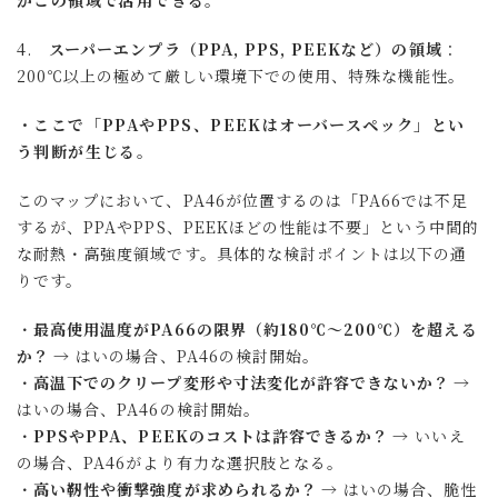
4.
スーパーエンプラ（PPA, PPS, PEEKなど）の領域
：
200℃以上の極めて厳しい環境下での使用、特殊な機能性。
ここで「PPAやPPS、PEEKはオーバースペック」とい
う判断が生じる。
このマップにおいて、PA46が位置するのは「PA66では不足
するが、PPAやPPS、PEEKほどの性能は不要」という中間的
な耐熱・高強度領域です。具体的な検討ポイントは以下の通
りです。
・
最高使用温度がPA66の限界（約180℃〜200℃）を超える
か？
→ はいの場合、PA46の検討開始。
・
高温下でのクリープ変形や寸法変化が許容できないか？
→
はいの場合、PA46の検討開始。
・
PPSやPPA、PEEKのコストは許容できるか？
→ いいえ
の場合、PA46がより有力な選択肢となる。
・
高い靭性や衝撃強度が求められるか？
→ はいの場合、脆性