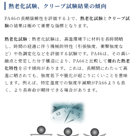
熱老化試験、クリープ試験結果の傾向
PA46の長期信頼性を評価する上で、
熱老化試験
と
クリープ試
験
の結果は極めて重要な指標となります。
熱老化試験
：熱老化試験は、高温環境下に材料を長時間晒
し、時間の経過に伴う機械的特性（引張強度、衝撃強度な
ど）や色調変化などを評価する試験です。PA46は、その高い
融点と安定した分子構造により、PA66と比較して
優れた熱老
化特性
を示す傾向があります。これは、長期間にわたって高
温に晒されても、強度低下や脆化が起こりにくいことを意味
します。例えば、特定温度での強度半減期がPA66よりも長
く、より長寿命が期待できる場合があります。