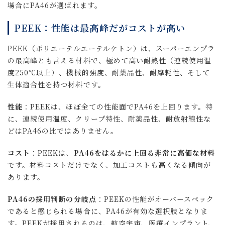
場合にPA46が選ばれます。
PEEK：性能は最高峰だがコストが高い
PEEK（ポリエーテルエーテルケトン）は、スーパーエンプラ
の最高峰とも言える材料で、極めて高い耐熱性（連続使用温
度250℃以上）、機械的強度、耐薬品性、耐摩耗性、そして
生体適合性を持つ材料です。
性能
：PEEKは、ほぼ全ての性能面でPA46を上回ります。特
に、連続使用温度、クリープ特性、耐薬品性、耐放射線性な
どはPA46の比ではありません。
コスト
：PEEKは、
PA46をはるかに上回る非常に高価な材料
です。材料コストだけでなく、加工コストも高くなる傾向が
あります。
PA46の採用判断の分岐点
：PEEKの性能がオーバースペック
であると感じられる場合に、PA46が有効な選択肢となりま
す。PEEKが採用されるのは、航空宇宙、医療インプラント、