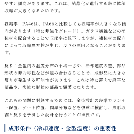
やすい傾向があります。これは、結晶化が進行する際に体積
収縮が大きくなるためです。
収縮率
：PA46は、PA66と比較しても収縮率が大きくなる傾
向があります（特に非強化グレード）。ガラス繊維などの補
強材を配合することで収縮率は低下しますが、補強材の配向
によって収縮異方性が生じ、反りの原因となることがありま
す。
反り
：金型内の温度分布の不均一さや、冷却速度の差、部品
形状の非対称性などが組み合わさることで、成形品に大きな
反りが発生する可能性があります。これは特に薄肉で扁平な
部品や、複雑な形状の部品で顕著になります。
これらの問題に対処するためには、金型設計の段階でランナ
ー配置、ゲート位置、肉厚分布などを慎重に検討し、成形収
縮と反りを予測した設計を行うことが重要です。
成形条件（冷却速度・金型温度）の重要性