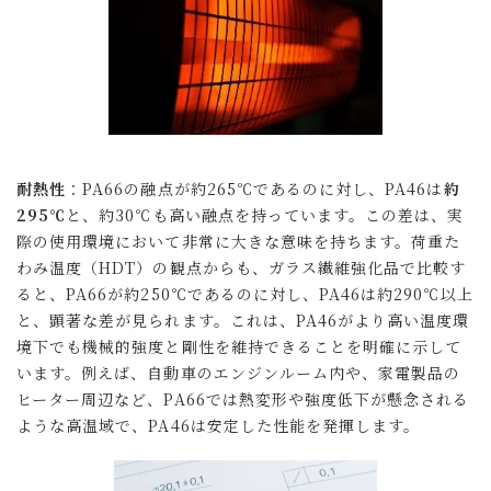
耐熱性
：PA66の融点が約265℃であるのに対し、PA46は
約
295℃
と、約30℃も高い融点を持っています。この差は、実
際の使用環境において非常に大きな意味を持ちます。荷重た
わみ温度（HDT）の観点からも、ガラス繊維強化品で比較す
ると、PA66が約250℃であるのに対し、PA46は約290℃以上
と、顕著な差が見られます。これは、PA46がより高い温度環
境下でも機械的強度と剛性を維持できることを明確に示して
います。例えば、自動車のエンジンルーム内や、家電製品の
ヒーター周辺など、PA66では熱変形や強度低下が懸念される
ような高温域で、PA46は安定した性能を発揮します。