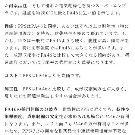
た耐薬品性、そして優れた電気絶縁性を持つスーパーエンプ
ラです。融点も約280℃前後とPA46に近い値を示します。
性能
：PPSはPA46と同等、あるいはそれ以上の耐熱性（特に
連続使用温度）を持ち、耐薬品性も極めて優れています。し
かし、PPSは一般的にPA46よりも硬く、
脆性
が高い傾向があ
ります。特に衝撃強度ではPA46に劣ることが多いです。ま
た、成形収縮率はPA46と比較して大きくなる傾向があり、精
密成形においては収縮率の管理がより重要になります。
コスト
：PPSはPA46よりも高価です。
加工性
：PPSはPA46と比較して、成形収縮異方性が大きく、
反りなどの問題が発生しやすい場合があります。
PA46の採用判断の分岐点
：耐熱性はPPSに近くても、
靭性や
衝撃強度、成形収縮の安定性が求められる場合
にPA46が有利
になります。また、コスト面でもPA46の方が有利なことが多
いため、PPSほどの極端な耐薬品性や連続使用温度が不要な