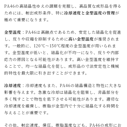
PA46の高結晶性ゆえの課題を克服し、高品質な成形品を得る
ためには、射出成形条件、特に
冷却速度と金型温度の管理
が
極めて重要になります。
金型温度
：PA46は高融点であるため、安定した結晶化を促進
し、反りや収縮を抑制するために
高い金型温度
が推奨されま
す。一般的に、120℃～150℃程度の金型温度が用いられま
す。金型温度が低いと、結晶化が不均一になり、反りや内部
応力の原因となる可能性があります。高い金型温度を維持す
ることで、均一な結晶化を促し、成形品の寸法安定性と機械
的特性を最大限に引き出すことができます。
冷却速度
：冷却速度もまた、PA46の結晶構造と物性に大きな
影響を与えます。急激な冷却は結晶化を阻害し、非晶部分を
多く残すことで物性を低下させる可能性があります。適切な
冷却速度を確保し、樹脂が金型内で十分に結晶化する時間を
与えることが重要です。
その他、射出速度、保圧、樹脂温度なども、PA46の成形にお