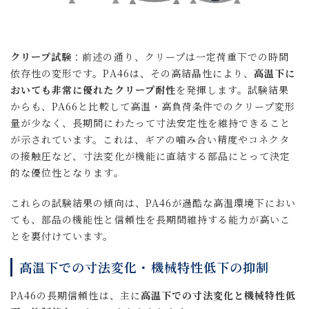
クリープ試験
：前述の通り、クリープは一定荷重下での時間
依存性の変形です。PA46は、その高結晶性により、
高温下に
おいても非常に優れたクリープ耐性
を発揮します。試験結果
からも、PA66と比較して高温・高負荷条件でのクリープ変形
量が少なく、長期間にわたって寸法安定性を維持できること
が示されています。これは、ギアの噛み合い精度やコネクタ
の接触圧など、寸法変化が機能に直結する部品にとって決定
的な優位性となります。
これらの試験結果の傾向は、PA46が過酷な高温環境下におい
ても、部品の機能性と信頼性を長期間維持する能力が高いこ
とを裏付けています。
高温下での寸法変化・機械特性低下の抑制
PA46の長期信頼性は、主に
高温下での寸法変化と機械特性低