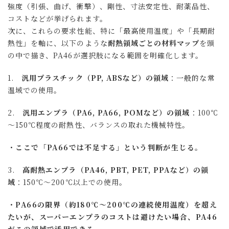
強度（引張、曲げ、衝撃）、剛性、寸法安定性、耐薬品性、
コストなどが挙げられます。
次に、これらの要求性能、特に「最高使用温度」や「長期耐
熱性」を軸に、以下のような
耐熱領域ごとの材料マップ
を頭
の中で描き、PA46が選択肢になる範囲を明確化します。
1.
汎用プラスチック（PP, ABSなど）の領域
：一般的な常
温域での使用。
2.
汎用エンプラ（PA6, PA66, POMなど）の領域
：100℃
～150℃程度の耐熱性、バランスの取れた機械特性。
ここで「PA66では不足する」という判断が生じる。
3.
高耐熱エンプラ（PA46, PBT, PET, PPAなど）の領
域
：150℃～200℃以上での使用。
PA66の限界（約180℃〜200℃の連続使用温度）を超え
たいが、スーパーエンプラのコストは避けたい場合、PA46
がこの領域で
活用できる。