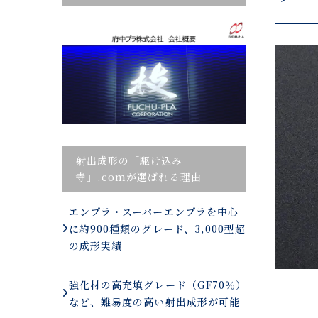
射出成形の「駆け込み
寺」.comが選ばれる理由
エンプラ・スーパーエンプラを中心
に約900種類のグレード、3,000型超
の成形実績
強化材の高充填グレード（GF70％）
など、難易度の高い射出成形が可能