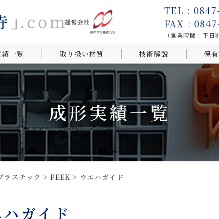
TEL : 0847
FAX : 0847
運営会社
（営業時間：平日8:0
実績一覧
取り扱い材質
技術解説
保有
ら探す
用途から探
成形実績一覧
ら探す
プラスチック
>
PEEK
>
ウエハガイド
エハガイド