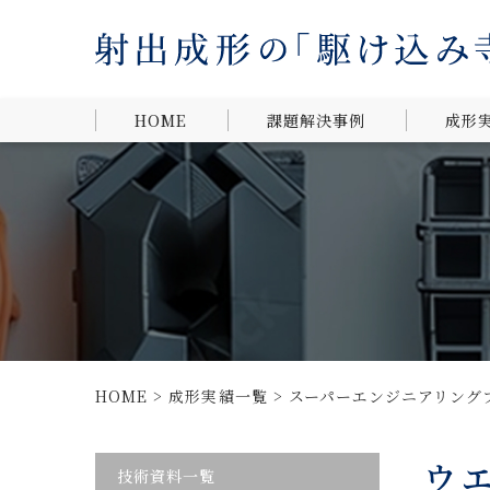
HOME
課題解決事例
成形
材質提案による、
材質か
お客様ニーズの実
現
形状・
す
金属製品の樹脂化
による軽量化・コ
業界か
ストダウン
部品統合によるコ
HOME
>
成形実績一覧
ストダウン
>
スーパーエンジニアリング
設計変更による高
ウ
難易度成形の実現
技術資料一覧