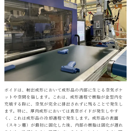
ボイドは、射出成形において成形品の内部に生じる空気ポケ
ットや空間を指します。これは、成形過程で樹脂が金型内を
充填する際に、空気が完全に排出されずに残ることで発生し
ます。特に、厚肉成形においては真空ボイドが発生しやす
く、これは成形品の冷却過程で発生します。成形品の表面
（スキン層）が最初に固化した後、内部の樹脂は固化が遅れ