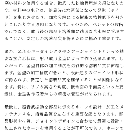
高い材料を使用する場合、徹底した乾燥管理が必須となりま
す。材料中の水分は、溶着時に水蒸気となって発泡（ボイ
ド）を生じさせたり、加水分解による樹脂の物性低下を引き
起こしたりする原因となります。そのため、ペレットの段階
だけでなく、成形後の部品も溶着前に適切な含水率に管理す
ることが、安定した溶着品質を得るために極めて重要です。
また、エネルギーダイレクタやシアージョイントといった精
密な接合形状は、射出成形金型によって作り込まれます。し
たがって、金型自体の加工精度も最終的な溶着品質に直結し
ます。金型の加工精度が低いと、設計通りのジョイント形状
が得られず、安定した溶着品質を確保することが困難になり
ます。特に、リブの高さや角度、接合面の平面度といった要
素は、金型製作段階からの精密な管理が求められます。
最後に、超音波振動を部品に伝えるホーンの設計・加工とメ
ンテナンスも、溶着品質を左右する重要な鍵となります。部
品形状や材質、ジョイントデザインに合わせて最適に設計・
加工されたホーンを使用することが不可欠であり、ホーンの