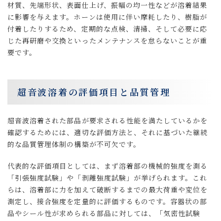
材質、先端形状、表面仕上げ、振幅の均一性などが溶着結果
に影響を与えます。ホーンは使用に伴い摩耗したり、樹脂が
付着したりするため、定期的な点検、清掃、そして必要に応
じた再研磨や交換といったメンテナンスを怠らないことが重
要です。
超音波溶着の評価項目と品質管理
超音波溶着された部品が要求される性能を満たしているかを
確認するためには、適切な評価方法と、それに基づいた継続
的な品質管理体制の構築が不可欠です。
代表的な評価項目としては、まず溶着部の機械的強度を測る
「引張強度試験」や「剥離強度試験」が挙げられます。これ
らは、溶着部に力を加えて破断するまでの最大荷重や変位を
測定し、接合強度を定量的に評価するものです。容器状の部
品やシール性が求められる部品に対しては、「気密性試験