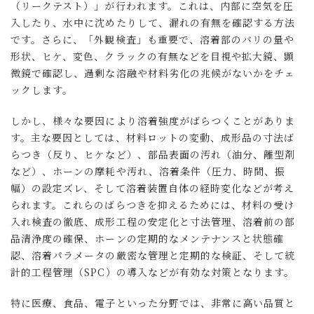
（リークテスト）」が行われます。これは、内部に空気を圧
入したり、水中に沈めたりして、漏れの有無を確認する方法
です。さらに、「外観検査」も重要で、溶着部のバリの量や
形状、ヒケ、変色、クラックの有無などを目視や拡大鏡、顕
微鏡で確認し、過剰な溶融や材料劣化の兆候がないかをチェ
ックします。
しかし、様々な要因により溶着強度がばらつくことがありま
す。主な要因としては、材料ロットの変動、成形品の寸法ば
らつき（反り、ヒケなど）、部品表面の汚れ（油分、離型剤
など）、ホーンの摩耗や汚れ、溶着条件（圧力、時間、振
幅）の設定ズレ、そして溶着装置自体の経時変化などが考え
られます。これらのばらつきを抑えるためには、材料の受け
入れ検査の徹底、成形工程の安定化と寸法管理、溶着前の部
品清浄度の確保、ホーンの定期的なメンテナンスと状態確
認、溶着パラメータの厳密な管理と定期的な検証、そして統
計的工程管理（SPC）の導入などが有効な対策となります。
特に医療、食品、電子といった分野では、非常に高い品質と