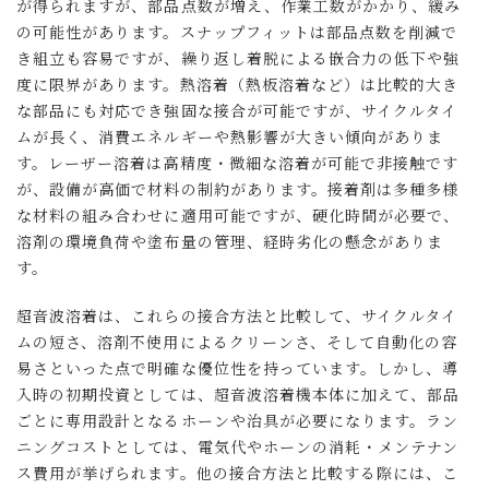
が得られますが、部品点数が増え、作業工数がかかり、緩み
の可能性があります。スナップフィットは部品点数を削減で
き組立も容易ですが、繰り返し着脱による嵌合力の低下や強
度に限界があります。熱溶着（熱板溶着など）は比較的大き
な部品にも対応でき強固な接合が可能ですが、サイクルタイ
ムが長く、消費エネルギーや熱影響が大きい傾向がありま
す。レーザー溶着は高精度・微細な溶着が可能で非接触です
が、設備が高価で材料の制約があります。接着剤は多種多様
な材料の組み合わせに適用可能ですが、硬化時間が必要で、
溶剤の環境負荷や塗布量の管理、経時劣化の懸念がありま
す。
超音波溶着は、これらの接合方法と比較して、サイクルタイ
ムの短さ、溶剤不使用によるクリーンさ、そして自動化の容
易さといった点で明確な優位性を持っています。しかし、導
入時の初期投資としては、超音波溶着機本体に加えて、部品
ごとに専用設計となるホーンや治具が必要になります。ラン
ニングコストとしては、電気代やホーンの消耗・メンテナン
ス費用が挙げられます。他の接合方法と比較する際には、こ