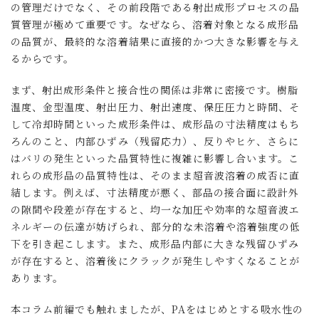
の管理だけでなく、その前段階である射出成形プロセスの品
質管理が極めて重要です。なぜなら、溶着対象となる成形品
の品質が、最終的な溶着結果に直接的かつ大きな影響を与え
るからです。
まず、射出成形条件と接合性の関係は非常に密接です。樹脂
温度、金型温度、射出圧力、射出速度、保圧圧力と時間、そ
して冷却時間といった成形条件は、成形品の寸法精度はもち
ろんのこと、内部ひずみ（残留応力）、反りやヒケ、さらに
はバリの発生といった品質特性に複雑に影響し合います。こ
れらの成形品の品質特性は、そのまま超音波溶着の成否に直
結します。例えば、寸法精度が悪く、部品の接合面に設計外
の隙間や段差が存在すると、均一な加圧や効率的な超音波エ
ネルギーの伝達が妨げられ、部分的な未溶着や溶着強度の低
下を引き起こします。また、成形品内部に大きな残留ひずみ
が存在すると、溶着後にクラックが発生しやすくなることが
あります。
本コラム前編でも触れましたが、PAをはじめとする吸水性の