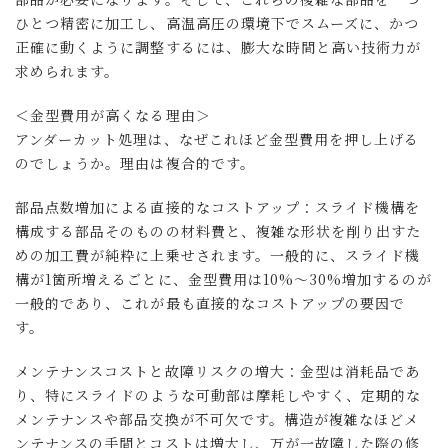
ひとつ精密に加工し、高温高圧の環境下でスムーズに、かつ
正確に動くように調整するには、膨大な時間と高い技術力が
求められます。
＜
金型費用が高くなる理由＞
アンダーカット処理は、なぜこれほど金型費用を押し上げる
のでしょうか。理由は複合的です。
部品点数増加による直接的なコストアップ：スライド機構を
構成する部品そのものの材料費と、複雑な形状を削り出すた
めの加工費が純粋に上乗せされます。一般的に、スライド機
構が1箇所増えるごとに、金型費用は10%～30%増加するのが
一般的であり、これが最も直接的なコストアップの要因で
す。
メンテナンスコストと故障リスクの増大：金型は消耗品であ
り、特にスライドのような可動部は摩耗しやすく、定期的な
メンテナンスや部品交換が不可欠です。構造が複雑なほどメ
ンテナンスの手間とコストは増大し、万が一故障した際の修