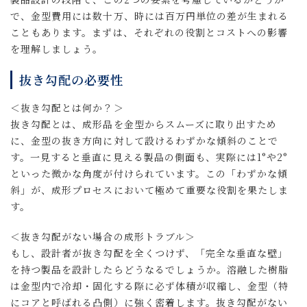
で、金型費用には数十万、時には百万円単位の差が生まれる
こともあります。まずは、それぞれの役割とコストへの影響
を理解しましょう。
抜き勾配の必要性
＜抜き勾配とは何か？＞
抜き勾配とは、成形品を金型からスムーズに取り出すため
に、金型の抜き方向に対して設けるわずかな傾斜のことで
す。一見すると垂直に見える製品の側面も、実際には1°や2°
といった微かな角度が付けられています。この「わずかな傾
斜」が、成形プロセスにおいて極めて重要な役割を果たしま
す。
＜抜き勾配がない場合の成形トラブル＞
もし、設計者が抜き勾配を全くつけず、「完全な垂直な壁」
を持つ製品を設計したらどうなるでしょうか。溶融した樹脂
は金型内で冷却・固化する際に必ず体積が収縮し、金型（特
にコアと呼ばれる凸側）に強く密着します。抜き勾配がない