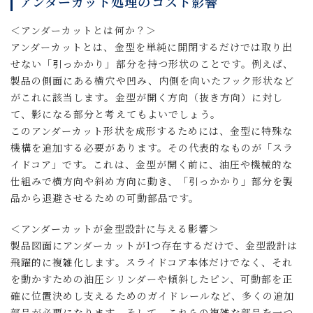
アンダーカット処理のコスト影響
＜アンダーカットとは何か？＞
アンダーカットとは、金型を単純に開閉するだけでは取り出
せない「引っかかり」部分を持つ形状のことです。例えば、
製品の側面にある横穴や凹み、内側を向いたフック形状など
がこれに該当します。金型が開く方向（抜き方向）に対し
て、影になる部分と考えてもよいでしょう。
このアンダーカット形状を成形するためには、金型に特殊な
機構を追加する必要があります。その代表的なものが「スラ
イドコア」です。これは、金型が開く前に、油圧や機械的な
仕組みで横方向や斜め方向に動き、「引っかかり」部分を製
品から退避させるための可動部品です。
＜
アンダーカットが金型設計に与える影響＞
製品図面にアンダーカットが1つ存在するだけで、金型設計は
飛躍的に複雑化します。スライドコア本体だけでなく、それ
を動かすための油圧シリンダーや傾斜したピン、可動部を正
確に位置決めし支えるためのガイドレールなど、多くの追加
部品が必要になります。そして、これらの複雑な部品を一つ