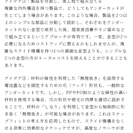
アイデア②：製品を分割し、後工程で組み立てる
複雑な内外構造を持つ製品で、どうしてもアンダーカットが
生じてしまう場合があります。このような場合、製品を2つ以
上のシンプルな部品に分割して設計し、それぞれをアンダー
カットのない金型で成形した後、超音波溶着やネジ留めなど
で組み立てるというアプローチが有効です。一見、金型が2つ
必要になるためコストアップに思えるかもしれませんが、複
雑なスライド機構を持つ1つの高価な金型よりも、シンプルな
2つの金型の方がトータルコストを抑えることができることも
あります。
アイデア③：材料の弾性を利用した「無理抜き」を活用する
電池蓋などを固定するための爪（フック）形状も、一般的な
アンダーカットです。しかし、PPやPOMのような弾性の高い
材料を使用する場合、爪の形状や根元の肉厚を適切に設計す
ることで、材料の「しなり」を利用して金型から強制的に引
き抜く「無理抜き」が可能な場合があります。これはスナッ
プフィットの考え方を応用したもので、スライド機構をなく
せる非常に効果的なテクニックですが、高度なノウハウが求