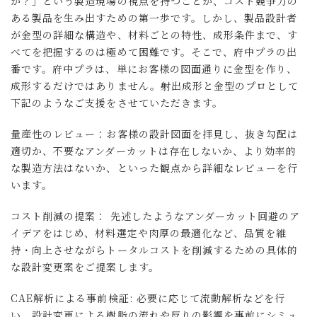
か？」という製造現場の視点を持つことが、コスト競争力の
ある製品を生み出すための第一歩です。しかし、製品設計者
が金型の詳細な構造や、材料ごとの特性、成形条件まで、す
べてを把握するのは極めて困難です。そこで、府中プラの出
番です。府中プラは、単にお客様の図面通りに金型を作り、
成形するだけではありません。射出成形と金型のプロとして
下記のようなご支援をさせていただきます。
量産性のレビュー：お客様の設計図面を拝見し、抜き勾配は
適切か、不要なアンダーカットは存在しないか、より効率的
な製造方法はないか、といった観点から詳細なレビューを行
います。
コスト削減の提案： 先述したようなアンダーカット回避のア
イデアをはじめ、材料選定や肉厚の最適化など、品質を維
持・向上させながらトータルコストを削減するための具体的
な設計変更案をご提案します。
CAE解析による事前検証: 必要に応じて流動解析などを行
い、設計変更による樹脂の流れや反りの影響を事前にシミュ