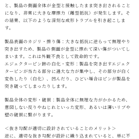
と、製品の側面全体が金型と接触したまま突き出されること
になり、非常に大きな摩擦力（離型抵抗）が発生します。そ
の結果、以下のような深刻な成形トラブルを引き起こしま
す。
製品表面のカジリ・擦り傷：大きな抵抗に逆らって無理やり
突き出すため、製品の側面が金型に擦れて深い傷がついてし
まいます。これは外観不良として致命的です。
エジェクターピン跡の白化・変形：製品を突き出すエジェク
ターピンが当たる部分に過大な力が集中し、その部分が白く
変色したり（白化）、凹んだり、ひどい場合はピンが製品を
突き破ってしまったりします。
製品全体の変形・破損：製品全体に無理な力がかかるため、
意図しない反りやねじれといった変形、あるいは薄いリブや
壁の破損に繋がります。
＜抜き勾配が適切に設計されていることのメリット＞
逆に、適切な抜き勾配が設計に織り込まれていると、単に不