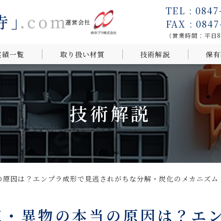
TEL : 0847
FAX : 0847
運営会社
（営業時間：平日8:0
実績一覧
取り扱い材質
技術解説
保有
ら探す
用途から探
技術解説
ら探す
の原因は？エンプラ成形で見逃されがちな分解・炭化のメカニズ
点・異物の本当の原因は？エ