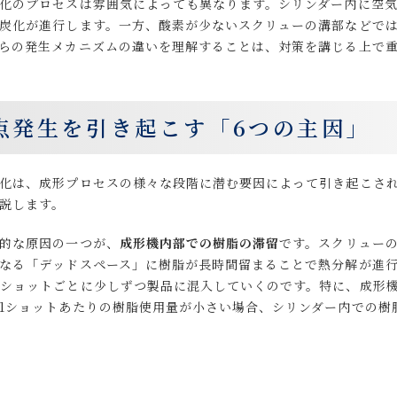
化のプロセスは雰囲気によっても異なります。シリンダー内に空
炭化が進行します。一方、酸素が少ないスクリューの溝部などで
らの発生メカニズムの違いを理解することは、対策を講じる上で
点発生を引き起こす「6つの主因」
化は、成形プロセスの様々な段階に潜む要因によって引き起こされ
解説します。
的な原因の一つが、
成形機内部での樹脂の滞留
です。スクリュー
なる「デッドスペース」に樹脂が長時間留まることで熱分解が進
ショットごとに少しずつ製品に混入していくのです。特に、成形
1ショットあたりの樹脂使用量が小さい場合、シリンダー内での樹