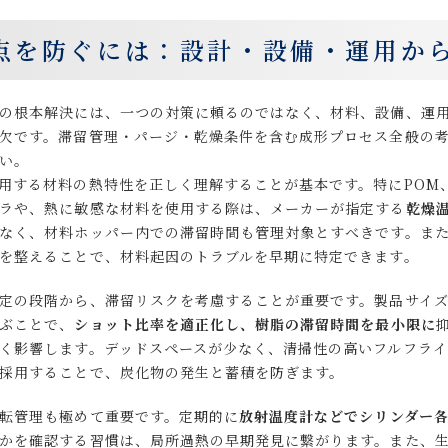
点を防ぐには：設計・設備・運用か
の根本解決には、一つの対策に頼るのではなく、材料、設備、運
欠です。滞留管理・パージ・乾燥条件を含む成形プロセス全般の
い。
用する材料の熱特性を正しく理解することが基本です。特にPOM、
ラや、熱に敏感な材料を使用する際は、メーカーが指定する
乾燥
なく、材料ホッパー内での滞留時間も管理対象とすべきです。ま
を整えることで、材料起因のトラブルを早期に特定できます。
定の段階から、滞留リスクを考慮することが重要です。製品サイ
ぶことで、
ショット比率を適正化し、樹脂の滞留時間を最小限に
く影響します。デッドスペースが少なく、清掃性の高いフルフラ
採用することで、炭化物の発生と蓄積を防ぎます。
転管理も極めて重要です。定期的に
放射温度計などでシリンダー
かを確認する習慣は、局所過熱の早期発見に繋がります。また、