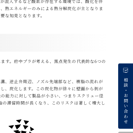
気が混入するなど酸素が存在する環境では、酸化を伴
は、熱エネルギーのみによる熱分解炭化が主となりま
重要な知見となります。
ます。府中プラが考える、黒点発生の代表的な6つの
ご相談
の溝、逆止弁周辺、ノズル先端部など、樹脂の流れが
行し、炭化します。この炭化物が徐々に壁面から剥が
・
機の能力に対して製品が小さい、つまりスクリュー径
お問い合わせ
脂の滞留時間が長くなり、このリスクは著しく増大し