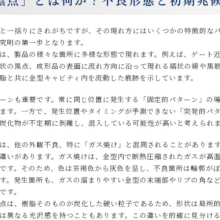
と一括りにされがちですが、その現れ方にはいくつかの特徴的な
究明の第一歩となります。
は、製品の様々な箇所に多様な形態で現れます。例えば、ゲート
状の黒点、成形品の表面に流れ方向に沿って現れる縞状の線や黒
脂と共に金型キャビティ内を流動した痕跡を示しています。
ーンも重要です。常に同じ位置に発生する「固定的パターン」の
ます。一方で、発生位置やタイミングが予測できない「突発的パ
炭化物が不定期に剥離し、混入している可能性が高いと考えられ
は、他の外観不良、特に「ガス焼け」と混同されることがありま
違いがあります。ガス焼けは、金型内で断熱圧縮されたガスが高
です。そのため、色は茶褐色から灰色を呈し、不良箇所は輪郭が
す。発生箇所も、ガスの溜まりやすい金型の末端部やリブの角な
です。
点は、樹脂そのものが炭化した硬い粒子であるため、形状は局所
は異なる光沢感を持つこともあります。この違いを的確に見分け