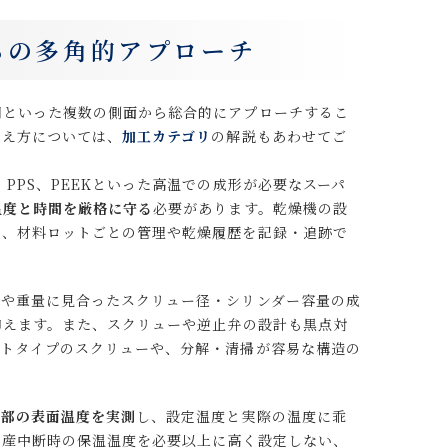
らの多角的アプローチ
用といった複数の側面から総合的にアプローチするこ
考え方については、
加工カテゴリ
の解説もあわせてご
PPS、PEEKといった高温での成形が必要なスーパ
温度と時間を厳格に守る
必要があります。乾燥機の設
た、材料ロットごとの管理や乾燥履歴を記録・追跡で
ズや重量に見合ったスクリュー径・シリンダー容量の成
抑えます。また、スクリューや逆止弁の設計も黒点対
イトタイプのスクリューや、分解・清掃が容易な構造の
各部の表面温度を実測
し、設定温度と実際の温度に乖
生産中断時の保温温度を必要以上に高く設定しない、