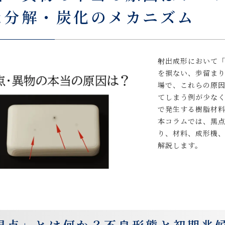
な分解・炭化のメカニズム
射出成形において
を損ない、歩留ま
場で、これらの原
てしまう例が少な
で発生する樹脂材
本コラムでは、黒
り、材料、成形機
解説します。
黒点」とは何か？不良形態と初期兆