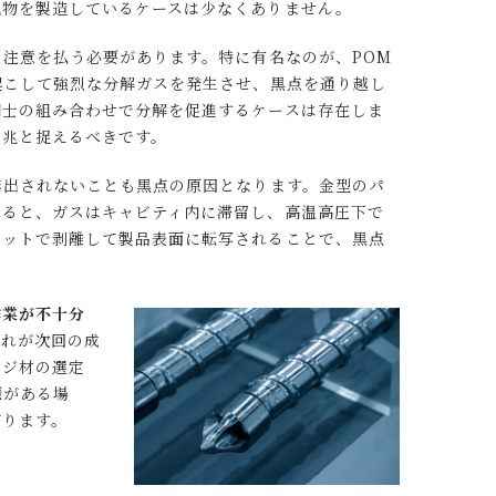
化物を製造しているケースは少なくありません。
の注意を払う必要があります。特に有名なのが、POM
起こして強烈な分解ガスを発生させ、黒点を通り越し
同士の組み合わせで分解を促進するケースは存在しま
前兆と捉えるべきです。
排出されないことも黒点の原因となります。金型のパ
いると、ガスはキャビティ内に滞留し、高温高圧下で
ョットで剥離して製品表面に転写されることで、黒点
作業が不十分
これが次回の成
ージ材の選定
題がある場
がります。