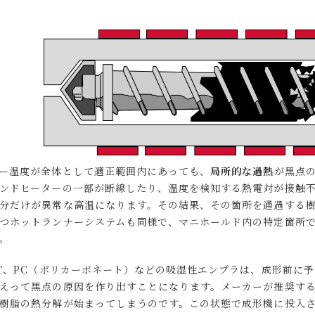
ー温度が全体として適正範囲内にあっても、
局所的な過熱
が黒点
ンドヒーターの一部が断線したり、温度を検知する熱電対が接触
分だけが異常な高温になります。その結果、その箇所を通過する
つホットランナーシステムも同様で、マニホールド内の特定箇所
す。
BT、PC（ポリカーボネート）などの吸湿性エンプラは、成形前に
えって黒点の原因を作り出すことになります。メーカーが推奨す
樹脂の熱分解が始まってしまうのです。この状態で成形機に投入