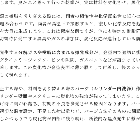
します。良かれと思って行った乾燥が、実は材料を劣化させ、黒
類の樹脂を切り替える際には、両者の
相溶性や化学反応性
に細心
の組み合わせです。両者が高温下で接触すると、激しい化学反応を
を大量に生成します。これは極端な例ですが、他にも特定の樹脂
切替時に発生する異臭やガスの増加は、炭化反応が進行している
発生する
分解ガスや樹脂に含まれる揮発成分
が、金型内で適切に
グラインやエジェクターピンの隙間、ガスベントなどが詰まって
着します。この炭化物が金型表面に薄い膜として付着し、後のシ
として現れます。
止する際や、材料を切り替える際の
パージ（シリンダー内洗浄）
リンダー壁面やスクリューに炭化物の残渣が残ってしまいます。
げ時に剥がれ落ち、初期の不良を多発させる原因となります。パ
適切な温度設定、不足した射出量など、パージ方法そのものに問
したつもりでも炭化物が内部に残り続け、断続的な黒点発生に繋