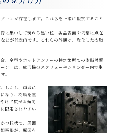
パターンが存在します。これらを正確に観察すること
近傍に集中して現れる黒い粒、製品表面や内部に点在
筋などが代表的です。これらの外観は、炭化した樹脂
場合、金型やホットランナーの特定箇所での樹脂滞留
ターン」は、成形機のスクリューやシリンダー内で生
ます。
す。しかし、両者に
温になり、樹脂を焦
ぼやけて広がる傾向
どに限定されやすい
的かつ粒状で、周囲
る観察眼が、原因を