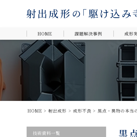
HOME
課題解決事例
成形
材質提案による、
材質か
お客様ニーズの実
現
形状・
す
金属製品の樹脂化
による軽量化・コ
業界か
ストダウン
部品統合によるコ
HOME
射出成形
ストダウン
成形不良
黒点・異物の本当
設計変更による高
黒
難易度成形の実現
技術資料一覧