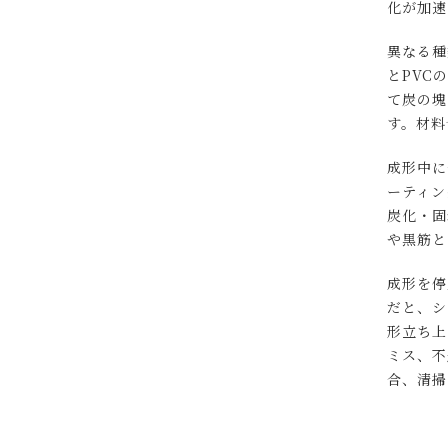
化が加速
異なる種
とPVC
て炭の塊
す。材料
成形中に
ーティン
炭化・固
や黒筋
成形を停
だと、シ
形立ち上
ミス、不
合、清掃