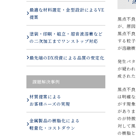
最適な材料選定・金型設計によるVE
提案
黒点不良
が、原因
黒点不良
塗装・印刷・組立・超音波溶着など
する粒子
の二次加工までワンストップ対応
が溶融樹
最先端のDX投資による品質の安定化
発生パタ
が疑われ
成された
課題解決事例
黒点不良
は明確な
材質提案による
がす現象
お客様ニーズの実現
がありま
のが特徴
金属製品の樹脂化による
対して黒
軽量化・コストダウン
の樹脂と