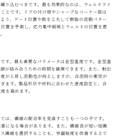
ら織り込むべきです。最も効果的なのは、ウェルドライ
ることです。リブの付け根やシャープなコーナー部は
いよう、ゲート位置や数を工夫して樹脂の流動パター
生位置を予測し、応力集中領域とウェルドの位置を意
す。
チです。最も重要なパラメータは金型温度です。金型温
子鎖が絡み合うための時間を確保できます。また、射出
温度が上昇し流動性が向上しますが、合流時の衝突が
すぎます。製品形状や材料に合わせた速度設定と、合
強度を高めます。
いては、繊維の配合率を見直すことも一つの手です。
顕著になる場合があります。また、繊維長が短い短繊
ラス繊維を選択することも、界面強度を改善する上で