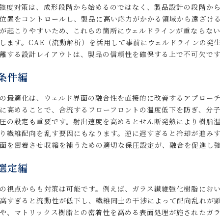
強度対策は、成形段階から始めるのではなく、製品設計の段階か
位置をコントロールし、製品に高い応力がかかる領域から遠ざけ
が起こりやすいため、これらの箇所にウェルドラインが重ならな
します。CAE（流動解析）を活用して事前にウェルドラインの発
離する設計レイアウトは、製品の信頼性を確保する上で不可欠で
条件編
の最適化は、ウェルド界面の融合性を直接的に改善するアプロー
に高めることで、合流するフローフロントの温度低下を防ぎ、分
圧の設定も重要です。射出速度を高めるとせん断発熱により樹脂
り繊維配向を乱す要因にもなります。逆に遅すぎると冷却が進み
面を密着させ収縮を補うための適切な保圧設定が、融合を促進し
選定編
の視点からも対策は可能です。例えば、ガラス繊維強化樹脂にお
高すぎると流動性が低下し、繊維同士の干渉によって配向乱れが
や、マトリックス樹脂との密着性を高める表面処理が施されたガ