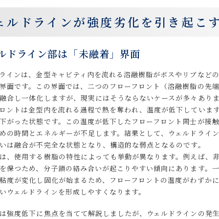
ェルドラインが強度劣化を引き起こ
ルドライン部は「未融着」界面
ラインは、金型キャビティ内を流れる溶融樹脂がボスやリブなど
界面です。この界面では、二つのフローフロント（溶融樹脂の先
融合し一体化しますが、現実にはそうならないケースが多々あり
ロントは金型内を流れる過程で熱を奪われ、温度が低下していま
下がった状態です。この温度が低下したフローフロント同士が接
めの時間とエネルギーが不足します。結果として、ウェルドライ
いは融合が不完全な状態となり、構造的な弱点となるのです。
は、使用する樹脂の特性によっても挙動が異なります。例えば、非
を保つため、分子鎖の絡み合いが起こりやすい傾向にあります。一方
粘度が変化し固化が始まるため、フローフロントの温度がわずか
いウェルドラインを形成しやすくなります。
は強度低下に焦点を当てて解説しましたが、ウェルドラインの発