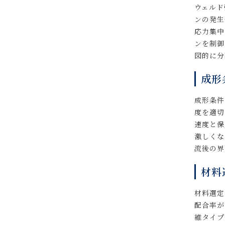
ウェルド
ンの発生
応力集中
ンを制御
図的に分
成形
成形条件
度を適切
速度と保
激しくな
流後の界
材料
材料選定
配合率が
維タイプ