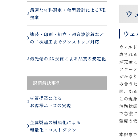
最適な材料選定・金型設計によるVE
ウ
提案
ウェ
塗装・印刷・組立・超音波溶着など
の二次加工までワンストップ対応
ウェルド
成される
最先端のDX投資による品質の安定化
が完全に
フローフ
がかなり
課題解決事例
み合うた
面、ある
材質提案による
この現象
お客様ニーズの実現
溶融状態
で急激に
強度の低
金属製品の樹脂化による
軽量化・コストダウン
本記事で