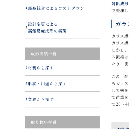
射出成形
部品統合によるコストダウン
で整理し
ガラ
設計変更による
高難易度成形の実現
ガラス繊
ガラス繊
しかし、
成形実績一覧
ス繊維は
たり、
材質から探す
この「配
らガラス
形状・用途から探す
して横を
で荷重を
業界から探す
で20～
取り扱い材質