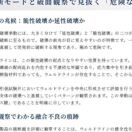
断モードと破面観察で見抜く「危険
の兆候：脆性破壊か延性破壊か
破壊挙動には、大きく分けて「延性破壊」と「脆性破壊」の二つ
破断に至るもので、破壊の前兆が目に見えやすいのが特徴です。
進展して突発的に破断する現象であり、極めて危険です。
ラインは、この脆性破壊の起点となりやすい性質を持っています
繊維の配向乱れを内包する不連続な界面であり、応力集中を引き
樹脂材料であっても、ウェルドラインが存在することで、そこか
引張試験片においてウェルドラインを中央に形成させて評価を行
全体の破壊へと進展していくパターンが観察されます。この挙動
ス腱」であることを明確に示しています。
観察でわかる融合不良の痕跡
製品の破断面を詳細に観察することは、ウェルドラインの健全性