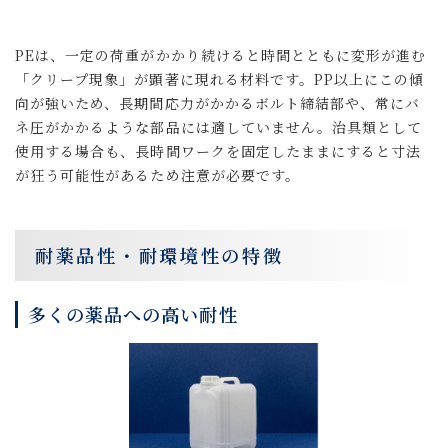
PEは、一定の荷重がかかり続けると時間とともに変形が進む
「クリープ現象」が顕著に現れる材料です。PP以上にこの傾
向が強いため、長期間応力がかかるボルト締結部や、常にバ
ネ圧がかかるような部品には適していません。治具類として
使用する場合も、長時間ワークを固定したままにすると寸法
が狂う可能性があるため注意が必要です。
耐薬品性・耐環境性の特徴
多くの薬品への高い耐性