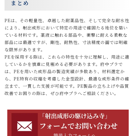
まとめ
PEは、その軽量性、卓越した耐薬品性、そして完全な耐水性
により、射出成形において特定の用途で確固たる地位を築い
ている材料です。薬液に触れる部品や、衝撃に耐える柔軟な
部品には最適ですが、剛性、耐熱性、寸法精度の面では明確
な限界があります。
PEを採用する際は、これらの特性を十分に理解し、用途に適
しているかを慎重に見極める必要があります。府中プラで
は、PEを用いた成形品の製造実績が多数あり、材料選定か
ら、PE特有の収縮を考慮した金型設計、最適な成形条件の確
立まで、一貫した支援が可能です。PE製品の立ち上げや品質
改善でお困りの際は、ぜひ府中プラへご相談ください。