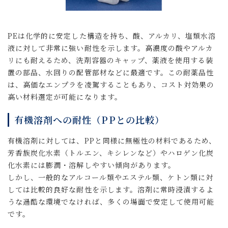
PEは化学的に安定した構造を持ち、酸、アルカリ、塩類水溶
液に対して非常に強い耐性を示します。高濃度の酸やアルカ
リにも耐えるため、洗剤容器のキャップ、薬液を使用する装
置の部品、水回りの配管部材などに最適です。この耐薬品性
は、高価なエンプラを凌駕することもあり、コスト対効果の
高い材料選定が可能になります。
有機溶剤への耐性（PPとの比較）
有機溶剤に対しては、PPと同様に無極性の材料であるため、
芳香族炭化水素（トルエン、キシレンなど）やハロゲン化炭
化水素には膨潤・溶解しやすい傾向があります。
しかし、一般的なアルコール類やエステル類、ケトン類に対
しては比較的良好な耐性を示します。溶剤に常時浸漬するよ
うな過酷な環境でなければ、多くの場面で安定して使用可能
です。