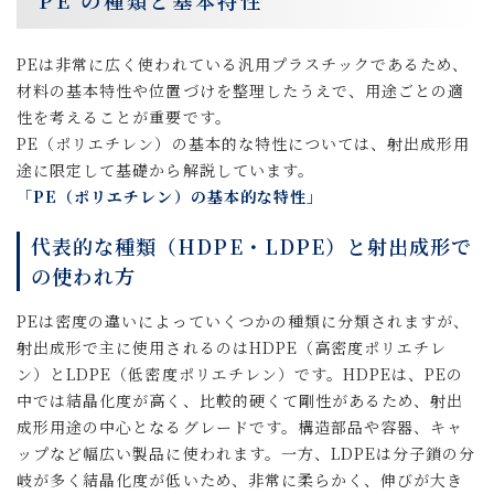
PEは非常に広く使われている汎用プラスチックであるため、
材料の基本特性や位置づけを整理したうえで、用途ごとの適
性を考えることが重要です。
PE（ポリエチレン）の基本的な特性については、射出成形用
途に限定して基礎から解説しています。
「PE（ポリエチレン）の基本的な特性」
代表的な種類（HDPE・LDPE）と射出成形で
の使われ方
PEは密度の違いによっていくつかの種類に分類されますが、
射出成形で主に使用されるのはHDPE（高密度ポリエチレ
ン）とLDPE（低密度ポリエチレン）です。HDPEは、PEの
中では結晶化度が高く、比較的硬くて剛性があるため、射出
成形用途の中心となるグレードです。構造部品や容器、キャ
ップなど幅広い製品に使われます。一方、LDPEは分子鎖の分
岐が多く結晶化度が低いため、非常に柔らかく、伸びが大き