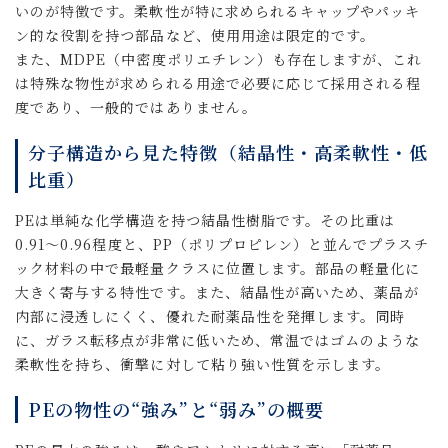
いのが特徴です。柔軟性が特に求められるキャップやパッキ
ン的な役割を持つ部品など、使用用途は限定的です。
また、MDPE（中密度ポリエチレン）も存在しますが、これ
は特殊な物性が求められる用途で必要に応じて採用される程
度であり、一般的ではありません。
分子構造から見た特徴（結晶性・高柔軟性・低
比重）
PEは単純な化学構造を持つ結晶性樹脂です。その比重は
0.91〜0.96程度と、PP（ポリプロピレン）と並んでプラスチ
ック材料の中で最軽量クラスに位置します。部品の軽量化に
大きく寄与する特性です。また、結晶性が高いため、薬品が
内部に浸透しにくく、優れた耐薬品性を発揮します。同時
に、ガラス転移点が非常に低いため、常温ではゴムのような
柔軟性を持ち、衝撃に対して粘り強い性質を示します。
PEの物性の“強み”と“弱み”の概要