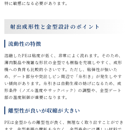
特に敏感になる必要があります。
射出成形性と金型設計のポイント
流動性の特徴
溶融したPEは粘度が低く、非常によく流れます。そのため、
薄肉製品や複雑な形状の金型でも樹脂を充填しやすく、成形
機への負荷も比較的小さいです。ただし、粘弾性が強いた
め、ゲート部分や突出しピン周辺で「糸引き」が発生しやす
い傾向があります。糸引きは自動生産の妨げになるため、成
形条件（ノズル温度やサックバック）の調整や、金型ゲート
部の温度制御が重要になります。
離型性が良いが収縮が大きい
PEは金型からの離型性が良く、無理なく取り出すことができ
ます。金型表面の摩耗も少なく、金型寿命には優しい材料で