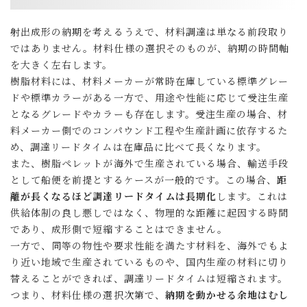
射出成形の納期を考えるうえで、材料調達は単なる前段取り
ではありません。材料仕様の選択そのものが、納期の時間軸
を大きく左右します。
樹脂材料には、材料メーカーが常時在庫している標準グレー
ドや標準カラーがある一方で、用途や性能に応じて受注生産
となるグレードやカラーも存在します。受注生産の場合、材
料メーカー側でのコンパウンド工程や生産計画に依存するた
め、調達リードタイムは在庫品に比べて長くなります。
また、樹脂ペレットが海外で生産されている場合、輸送手段
として船便を前提とするケースが一般的です。この場合、
距
離が長くなるほど調達リードタイムは長期化
します。これは
供給体制の良し悪しではなく、物理的な距離に起因する時間
であり、成形側で短縮することはできません。
一方で、同等の物性や要求性能を満たす材料を、海外でもよ
り近い地域で生産されているものや、国内生産の材料に切り
替えることができれば、調達リードタイムは短縮されます。
つまり、材料仕様の選択次第で、
納期を動かせる余地はむし