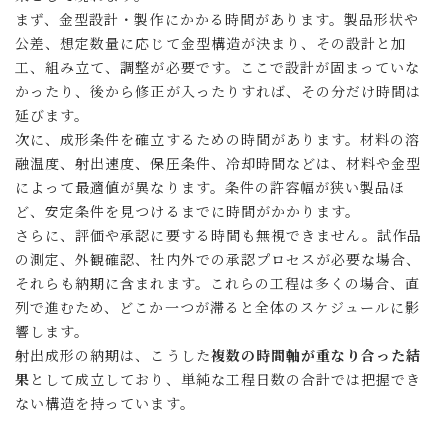
まず、金型設計・製作にかかる時間があります。製品形状や
公差、想定数量に応じて金型構造が決まり、その設計と加
工、組み立て、調整が必要です。ここで設計が固まっていな
かったり、後から修正が入ったりすれば、その分だけ時間は
延びます。
次に、成形条件を確立するための時間があります。材料の溶
融温度、射出速度、保圧条件、冷却時間などは、材料や金型
によって最適値が異なります。条件の許容幅が狭い製品ほ
ど、安定条件を見つけるまでに時間がかかります。
さらに、評価や承認に要する時間も無視できません。試作品
の測定、外観確認、社内外での承認プロセスが必要な場合、
それらも納期に含まれます。これらの工程は多くの場合、直
列で進むため、どこか一つが滞ると全体のスケジュールに影
響します。
射出成形の納期は、こうした
複数の時間軸が重なり合った結
果
として成立しており、単純な工程日数の合計では把握でき
ない構造を持っています。