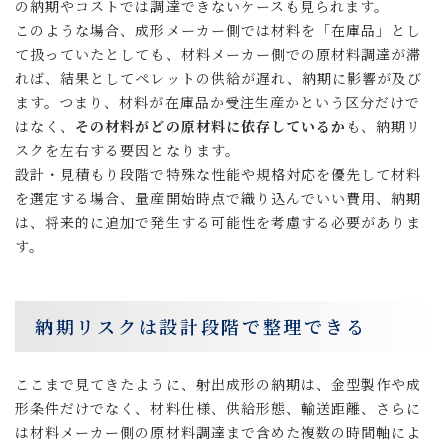
の納期やコストでは調達できないケースも見られます。
このような場合、成形メーカー側では材料を「在庫品」とし
て扱っていたとしても、材料メーカー側での原材料調達が滞
れば、結果としてペレットの供給が遅れ、納期に影響が及び
ます。つまり、材料が在庫品か受注生産かという区分だけで
はなく、
その材料がどの原材料に依存しているか
も、納期リ
スクを左右する要因となります。
設計・見積もり段階で特殊な性能や規格対応を優先して材料
を選定する場合、量産開始時点で織り込んでいい費用、納期
は、将来的に追加で発生する可能性を考慮する必要がありま
す。
納期リスクは設計段階で整理できる
ここまで見てきたように、射出成形の納期は、金型製作や成
形条件だけでなく、材料仕様、供給形態、輸送距離、さらに
は材料メーカー側の原材料調達まで含めた複数の時間軸によ