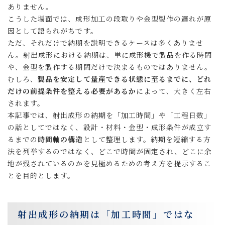
ありません。
こうした場面では、成形加工の段取りや金型製作の遅れが原
因として語られがちです。
ただ、それだけで納期を説明できるケースは多くありませ
ん。
射出成形における納期は、単に成形機で製品を作る時間
や、金型を製作する期間だけで決まるものではありません。
むしろ、
製品を安定して量産できる状態に至るまでに、どれ
だけの前提条件を整える必要があるか
によって、大きく左右
されます。
本記事では、射出成形の納期を「加工時間」や「工程日数」
の話としてではなく、設計・材料・金型・成形条件が成立す
るまでの
時間軸の構造
として整理します。納期を短縮する方
法を列挙するのではなく、どこで時間が固定され、どこに余
地が残されているのかを見極めるための考え方を提示するこ
とを目的とします。
射出成形の納期は「加工時間」ではな