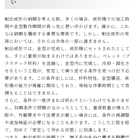
い
射出成形の納期を考える際、多くの場合、成形機での加工時
間や金型製作期間が真っ先に思い浮かびます。確かに、これ
らは納期を構成する重要な要素です。しかし、射出成形の実
務においては、それらは全体の一部に過ぎません。
射出成形では、金型が完成し、成形機にセットされたとして
も、すぐに量産が始まるわけではありません。ペレット（プ
ラスチック材料）を溶融し、金型内に充填し、冷却・固化さ
せるという工程が、安定して繰り返せる条件を見つけ出す必
要があります。この条件出しには、材料特性、金型構造、成
形機の能力が複雑に関係しており、単純な作業時間として見
積もることはできません。
さらに、条件が一度決まれば終わりというわけでもありませ
ん。初期条件で問題がなかったとしても、量産数量が増えた
際や、外観要求や寸法要求が厳しい場合には、条件の再調整
や追加検証が必要になることもあります。こうした工程を経
て、初めて「安定して作れる状態」に到達します。
つまり、射出成形の納期とは、
加工そのものに要する時間で