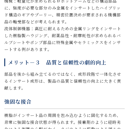
機械：軽量化が求められるロボットアームなどの構造部品
に、強度が必要な部分のみ金属をインサートしたハイブリッ
ド構造のギアやプーリー、精密位置決めが要求される機構部
品の軸受部などが考えられます。
流体制御機器：高圧に耐えるための金属リングをインサート
した樹脂製ハウジング、耐薬品性・耐摩耗性が求められるバ
ルブシートやポンプ部品に特殊金属やセラミックスをインサ
ートする例があります。
メリット－３ 品質と信頼性の劇的向上
部品を後から組み立てるのではなく、成形段階で一体化させ
るインサート成形は、製品の品質と信頼性の向上に大きく貢
献します。
強固な接合
樹脂がインサート品の周囲を包み込むように固化するため、
非常に強固な接合状態が得られます。接着剤のように経時劣