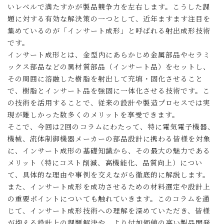
いレベルで満たすかが製品競争力を左右します。こうした課
題に対する有効な解決策の一つとして、近年ますます注目を
集めているのが「インサート成形」と呼ばれる射出成形技術
です。
インサート成形とは、金型内にあらかじめ金属部品やセラミ
ックス部品などの異材質部品（インサート品）をセットし、
その周囲に溶融した樹脂を射出して充填・固化させること
で、樹脂とインサート品を強固に一体化させる技術です。こ
の技術を活用することで、従来の設計や製造プロセスでは実
現が難しかった数多くのメリットを享受できます。
そこで、今回は2回のコラムにわたって、特に電気電子機器、
機械、流体制御機器メーカーの部品設計に携わる皆様を対象
に、インサート成形の基礎知識から、その最大の魅力である
メリット（特にコスト削減、高機能化、品質向上）につい
て、具体的な理由や事例を交えながら徹底的に解説します。
また、インサート成形を成功させるための材料選定や設計上
の重要ポイントについても触れていきます。このコラムを通
じて、インサート成形技術への理解を深めていただき、皆様
が抱える設計上の課題解決や、より付加価値の高い製品開発