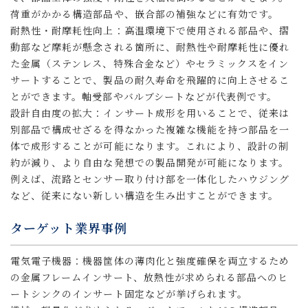
荷重がかかる構造部品や、嵌合部の補強などに有効です。
耐熱性・耐摩耗性向上：高温環境下で使用される部品や、摺
動部など摩耗が懸念される箇所に、耐熱性や耐摩耗性に優れ
た金属（ステンレス、特殊合金など）やセラミックスをイン
サートすることで、製品の耐久寿命を飛躍的に向上させるこ
とができます。軸受部やバルブシートなどが代表例です。
設計自由度の拡大：インサート成形を用いることで、従来は
別部品で構成せざるを得なかった複雑な機能を持つ部品を一
体で成形することが可能になります。これにより、設計の制
約が減り、より自由な発想での製品開発が可能になります。
例えば、流路とセンサー取り付け部を一体化したハウジング
など、従来にない新しい構造を生み出すことができます。
ターゲット業界事例
電気電子機器：機器筐体の薄肉化と強度確保を両立するため
の金属フレームインサート、放熱性が求められる部品へのヒ
ートシンクのインサート固定などが挙げられます。