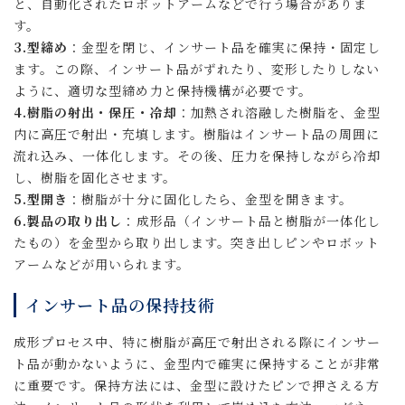
と、自動化されたロボットアームなどで行う場合がありま
す。
3.型締め
：金型を閉じ、インサート品を確実に保持・固定し
ます。この際、インサート品がずれたり、変形したりしない
ように、適切な型締め力と保持機構が必要です。
4.樹脂の射出・保圧・冷却
：加熱され溶融した樹脂を、金型
内に高圧で射出・充填します。樹脂はインサート品の周囲に
流れ込み、一体化します。その後、圧力を保持しながら冷却
し、樹脂を固化させます。
5.型開き
：樹脂が十分に固化したら、金型を開きます。
6.製品の取り出し
：成形品（インサート品と樹脂が一体化し
たもの）を金型から取り出します。突き出しピンやロボット
アームなどが用いられます。
インサート品の保持技術
成形プロセス中、特に樹脂が高圧で射出される際にインサー
ト品が動かないように、金型内で確実に保持することが非常
に重要です。保持方法には、金型に設けたピンで押さえる方