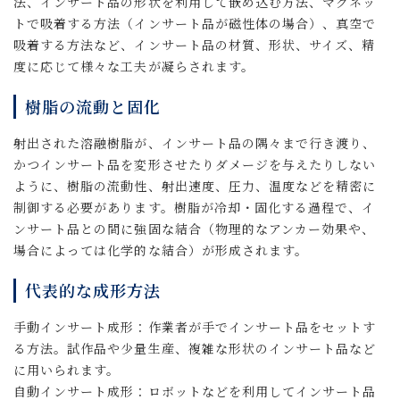
法、インサート品の形状を利用して嵌め込む方法、マグネッ
トで吸着する方法（インサート品が磁性体の場合）、真空で
吸着する方法など、インサート品の材質、形状、サイズ、精
度に応じて様々な工夫が凝らされます。
樹脂の流動と固化
射出された溶融樹脂が、インサート品の隅々まで行き渡り、
かつインサート品を変形させたりダメージを与えたりしない
ように、樹脂の流動性、射出速度、圧力、温度などを精密に
制御する必要があります。樹脂が冷却・固化する過程で、イ
ンサート品との間に強固な結合（物理的なアンカー効果や、
場合によっては化学的な結合）が形成されます。
代表的な成形方法
手動インサート成形：作業者が手でインサート品をセットす
る方法。試作品や少量生産、複雑な形状のインサート品など
に用いられます。
自動インサート成形：ロボットなどを利用してインサート品