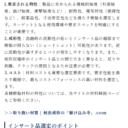
1.要求される物性
：製品に求められる機械的強度（引張強
度、曲げ強度、衝撃強度など）、耐熱性、電気特性（絶縁性
など）、耐薬品性、寸法安定性などを満たす樹脂を選定しま
す。ターゲットとなる使用環境や要求スペックを明確にする
ことが重要です。
2.成形性
：溶融時の流動性が低いとインサート品の細部まで
樹脂が回らない（ショートショット）可能性があります。逆
に流動性が高すぎるとバリが発生しやすくなります。また、
成形収縮率がインサート品との間で大きく異なると、反りや
剥離、クラックの原因となるため注意が必要です。
3.コスト
：材料コストも重要な選定要素です。要求性能を満
たす範囲で、最もコストパフォーマンスの高い材料を選定し
ます。
各種樹脂材料の特性については、当サイトの材料解説ページ
もご参照ください。
＞＞取り扱い材質 | 射出成形の「駆け込み寺」.com
インサート品選定のポイント