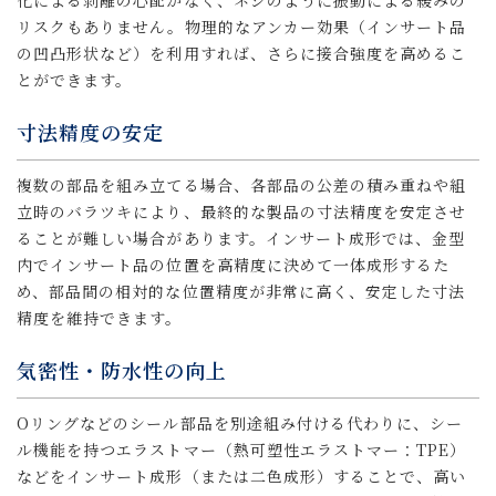
化による剥離の心配がなく、ネジのように振動による緩みの
リスクもありません。物理的なアンカー効果（インサート品
の凹凸形状など）を利用すれば、さらに接合強度を高めるこ
とができます。
寸法精度の安定
複数の部品を組み立てる場合、各部品の公差の積み重ねや組
立時のバラツキにより、最終的な製品の寸法精度を安定させ
ることが難しい場合があります。インサート成形では、金型
内でインサート品の位置を高精度に決めて一体成形するた
め、部品間の相対的な位置精度が非常に高く、安定した寸法
精度を維持できます。
気密性・防水性の向上
Oリングなどのシール部品を別途組み付ける代わりに、シー
ル機能を持つエラストマー（熱可塑性エラストマー：TPE）
などをインサート成形（または二色成形）することで、高い