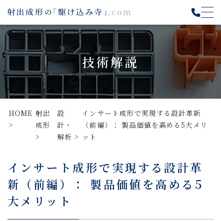
技術解説
HOME
射出
設
インサート成形で実現する設計革新
成形
計・
（前編）： 製品価値を高める5大メリ
解析
ット
インサート成形で実現する設計革
新（前編）： 製品価値を高める5
大メリット