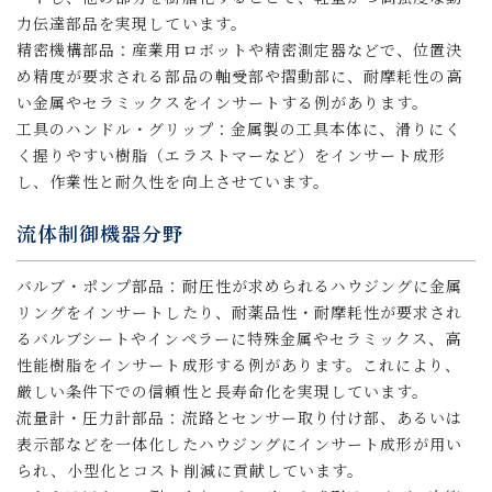
力伝達部品を実現しています。
精密機構部品：産業用ロボットや精密測定器などで、位置決
め精度が要求される部品の軸受部や摺動部に、耐摩耗性の高
い金属やセラミックスをインサートする例があります。
工具のハンドル・グリップ：金属製の工具本体に、滑りにく
く握りやすい樹脂（エラストマーなど）をインサート成形
し、作業性と耐久性を向上させています。
流体制御機器分野
バルブ・ポンプ部品：耐圧性が求められるハウジングに金属
リングをインサートしたり、耐薬品性・耐摩耗性が要求され
るバルブシートやインペラーに特殊金属やセラミックス、高
性能樹脂をインサート成形する例があります。これにより、
厳しい条件下での信頼性と長寿命化を実現しています。
流量計・圧力計部品：流路とセンサー取り付け部、あるいは
表示部などを一体化したハウジングにインサート成形が用い
られ、小型化とコスト削減に貢献しています。