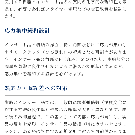
使用する樹脂とインサート品の材質間の化学的な親和性も考
慮し、必要であればプライマー処理などの表面改質を検討し
ます。
応力集中緩和設計
インサート品と樹脂の界面、特に角部などには応力が集中し
やすく、クラック（ひび割れ）の起点となる可能性がありま
す。インサート品の角部にR（丸み）をつけたり、樹脂部分の
肉厚を急激に変化させないように滑らかな形状にするなど、
応力集中を緩和する設計を心がけます。
熱応力・収縮差への対策
樹脂とインサート品では、一般的に線膨張係数（温度変化に
対する寸法の変化率）や成形収縮率が大きく異なります。成
形後の冷却過程で、この差によって内部に応力が発生し、製
品の反りや変形、インサート品の破損（特にガラスやセラミ
ック）、あるいは界面での剥離を引き起こす可能性がありま