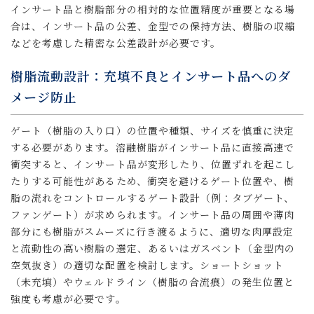
インサート品と樹脂部分の相対的な位置精度が重要となる場
合は、インサート品の公差、金型での保持方法、樹脂の収縮
などを考慮した精密な公差設計が必要です。
樹脂流動設計：充填不良とインサート品へのダ
メージ防止
ゲート（樹脂の入り口）の位置や種類、サイズを慎重に決定
する必要があります。溶融樹脂がインサート品に直接高速で
衝突すると、インサート品が変形したり、位置ずれを起こし
たりする可能性があるため、衝突を避けるゲート位置や、樹
脂の流れをコントロールするゲート設計（例：タブゲート、
ファンゲート）が求められます。インサート品の周囲や薄肉
部分にも樹脂がスムーズに行き渡るように、適切な肉厚設定
と流動性の高い樹脂の選定、あるいはガスベント（金型内の
空気抜き）の適切な配置を検討します。ショートショット
（未充填）やウェルドライン（樹脂の合流痕）の発生位置と
強度も考慮が必要です。