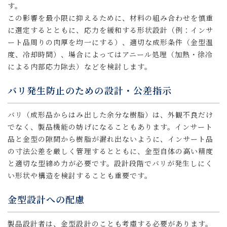
す。
この影響を最小限に抑えるために、材料の組み合わせを慎重
に選定するとともに、応力を緩和する形状設計（例：インサ
ート品周りの肉厚を均一にする）、適切な成形条件（金型温
度、冷却時間）、場合によってはアニール処理（加熱・徐冷
による内部応力除去）などを検討します。
バリ発生防止のための設計・公差指示
バリ（成形品からはみ出した余分な樹脂）は、外観不良だけ
でなく、製品機能の妨げになることもあります。インサート
品と金型の隙間から樹脂が漏れ出ないように、インサート品
の寸法公差を厳しく管理するとともに、金型自体の高い精度
と適切な型締め力が必要です。設計段階でバリが発生しにく
い形状や構造を検討することも重要です。
金型設計への配慮
製品設計者は、金型設計のことも考慮する必要があります。