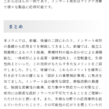
これらはほんの一例であり、インサート成形はアイデア次第
で様々な製品に応用可能です。
まとめ
本コラムでは、前編、後編の二回にわたり、インサート成形
の基礎から応用までを解説してきました。前編では、組立工
程撤廃によるコスト削減、異種材料の組み合わせによる高機
能化、一体成形による品質・信頼性向上、小型軽量化、生産
性向上といった、この技術がもたらす多大なメリットをご紹
介しました。そして、後編では、これらのメリットを確実に
引き出すための鍵となる「設計上の重要検討事項」に焦点を
当てました。インサート品の確実な固定、樹脂流動の最適
化、強固な密着性の確保、応力集中や熱応力への対策など、
成功には緻密な設計ノウハウが不可欠であることをご理解い
ただけたかと思います。また、多様な分野での応用事例を読
んでいただいたことで、その可能性の広がりを感じていただ