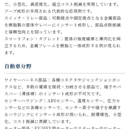
で、小型化、高密度化、組立コスト削減を実現しています。
フープ成形が多用される代表的な応用例です。
スイッチ・リレー部品：可動接点や固定接点となる金属部品
を樹脂製の筐体やレバーにインサート成形し、部品点数削減
と信頼性向上を図っています。
スマートフォン・タブレット：筐体の強度確保と薄肉化を両
立するため、金属フレームを樹脂と一体成形する例が見られ
ます。
自動車分野
ワイヤーハーネス部品：各種コネクタやジャンクションボッ
クスなど、多数の電線を接続・分岐させる部品で、端子やバ
スバー（導体棒）のインサート成形が不可欠です。
センサーハウジング：ABSセンサー、温度センサー、圧力セ
ンサーなどの各種センサーで、センサー素子や端子を保護す
るハウジングにインサート成形が用いられ、耐環境性、小型
化、コスト削減に貢献しています。
モーター部品：EV/HEV用モーターのステーターやローター