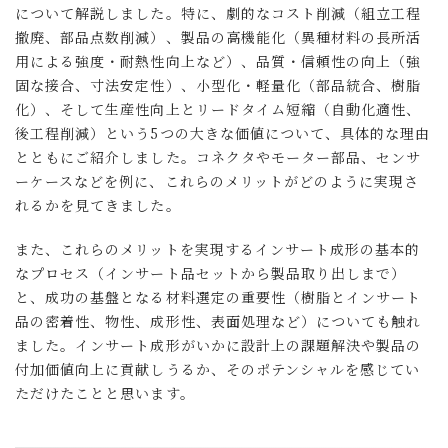
について解説しました。特に、劇的なコスト削減（組立工程
撤廃、部品点数削減）、製品の高機能化（異種材料の長所活
用による強度・耐熱性向上など）、品質・信頼性の向上（強
固な接合、寸法安定性）、小型化・軽量化（部品統合、樹脂
化）、そして生産性向上とリードタイム短縮（自動化適性、
後工程削減）という5つの大きな価値について、具体的な理由
とともにご紹介しました。コネクタやモーター部品、センサ
ーケースなどを例に、これらのメリットがどのように実現さ
れるかを見てきました。
また、これらのメリットを実現するインサート成形の基本的
なプロセス（インサート品セットから製品取り出しまで）
と、成功の基盤となる材料選定の重要性（樹脂とインサート
品の密着性、物性、成形性、表面処理など）についても触れ
ました。インサート成形がいかに設計上の課題解決や製品の
付加価値向上に貢献しうるか、そのポテンシャルを感じてい
ただけたことと思います。