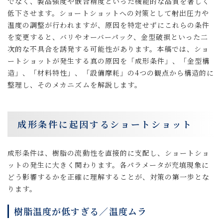
でなく、製品強度や嵌合精度といった機能的な品質を著しく
低下させます。ショートショットへの対策として射出圧力や
温度の調整が行われますが、原因を特定せずにこれらの条件
を変更すると、バリやオーバーパック、金型破損といった二
次的な不具合を誘発する可能性があります。本稿では、ショ
ートショットが発生する真の原因を「成形条件」
、
「金型構
造」
、
「材料特性」
、
「設備摩耗」の4つの観点から構造的に
整理し、そのメカニズムを解説します。
成形条件に起因するショートショット
成形条件は、樹脂の流動性を直接的に支配し、ショートショ
ットの発生に大きく関わります。各パラメータが充填現象に
どう影響するかを正確に理解することが、対策の第一歩とな
ります。
樹脂温度が低すぎる／温度ムラ