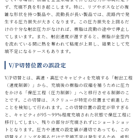
ず、充填不良を引き起こします。特に、リブやボスなどの複
雑な形状を持つ製品や、流動長が長い製品では、流路内で発
生する圧力損失が大きくなります。この圧力損失を上回るだ
けの十分な射出圧力がなければ、樹脂は流動の途中で停止し
てしまいます。また、射出速度が遅すぎると、樹脂が金型内
を流れている間に熱を奪われて粘度が上昇し、結果として充
填不足になるケースもあります。
V/P切替位置の誤設定
V/P切替とは、高速・高圧でキャビティを充填する「射出工程
（速度制御）」から、充填後の樹脂の収縮を補うために圧力
をかける「保圧工程（圧力制御）」へと移行させる制御のこ
とです。この切替は、スクリューが特定の位置まで前進した
ことを検知して行われます。この切替位置の設定が早すぎる
と、キャビティが95〜99%程度充填された状態で保圧工程に
移行してしまい、残りの部分が充填されずにショートショッ
トとなります。圧力や速度の設定値が適切であっても、この
切替タイミングを誤るだけで充填不足は発生するため、成形