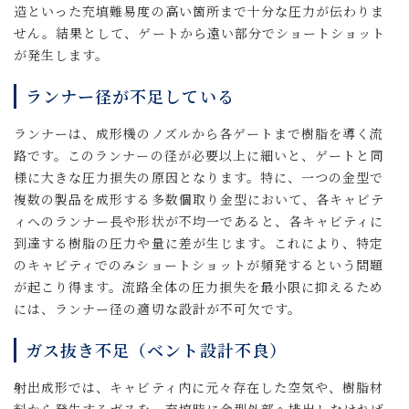
造といった充填難易度の高い箇所まで十分な圧力が伝わりま
せん。結果として、ゲートから遠い部分でショートショット
が発生します。
ランナー径が不足している
ランナーは、成形機のノズルから各ゲートまで樹脂を導く流
路です。このランナーの径が必要以上に細いと、ゲートと同
様に大きな圧力損失の原因となります。特に、一つの金型で
複数の製品を成形する多数個取り金型において、各キャビテ
ィへのランナー長や形状が不均一であると、各キャビティに
到達する樹脂の圧力や量に差が生じます。これにより、特定
のキャビティでのみショートショットが頻発するという問題
が起こり得ます。流路全体の圧力損失を最小限に抑えるため
には、ランナー径の適切な設計が不可欠です。
ガス抜き不足（ベント設計不良）
射出成形では、キャビティ内に元々存在した空気や、樹脂材
料から発生するガスを、充填時に金型外部へ排出しなければ