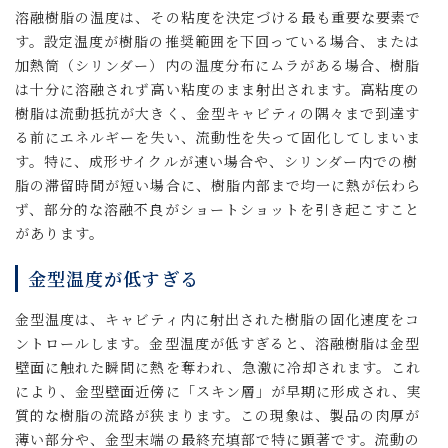
溶融樹脂の温度は、その粘度を決定づける最も重要な要素で
す。設定温度が樹脂の推奨範囲を下回っている場合、または
加熱筒（シリンダー）内の温度分布にムラがある場合、樹脂
は十分に溶融されず高い粘度のまま射出されます。高粘度の
樹脂は流動抵抗が大きく、金型キャビティの隅々まで到達す
る前にエネルギーを失い、流動性を失って固化してしまいま
す。特に、成形サイクルが速い場合や、シリンダー内での樹
脂の滞留時間が短い場合に、樹脂内部まで均一に熱が伝わら
ず、部分的な溶融不良がショートショットを引き起こすこと
があります。
金型温度が低すぎる
金型温度は、キャビティ内に射出された樹脂の固化速度をコ
ントロールします。金型温度が低すぎると、溶融樹脂は金型
壁面に触れた瞬間に熱を奪われ、急激に冷却されます。これ
により、金型壁面近傍に「スキン層」が早期に形成され、実
質的な樹脂の流路が狭まります。この現象は、製品の肉厚が
薄い部分や、金型末端の最終充填部で特に顕著です。流動の