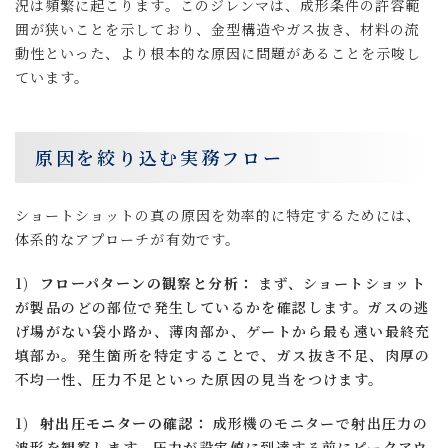
況は頻繁に起こります。このジレンマは、成形条件の許容範
囲が狭いことを示しており、金型構造やガス抜き、材料の流
動性といった、より根本的な原因に問題があることを示唆し
ています。
原因を絞り込む実務フロー
ショートショットの真の原因を効率的に特定するためには、
体系的なアプローチが有効です。
フローパターンの観察と分析：
まず、ショートショット
が製品のどの部位で発生しているかを確認します。ガスの逃
げ場がない袋小路か、薄肉部か、ゲートから最も遠い最終充
填部か。発生箇所を特定することで、ガス抜き不足、肉厚の
不均一性、圧力不足といった原因の見当をつけます。
射出圧モニターの確認：
成形機のモニターで射出圧力の
波形を観察します。圧力が設定値に到達する前にピークアウ