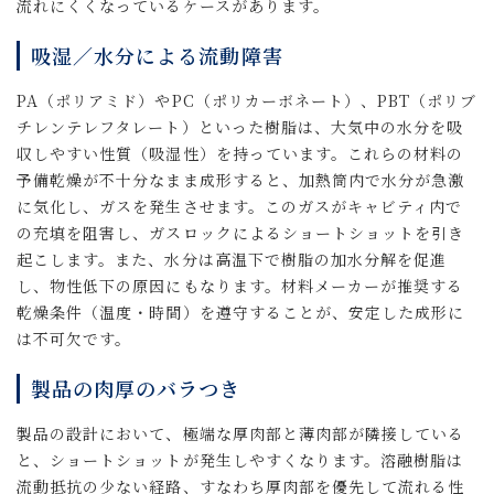
流れにくくなっているケースがあります。
吸湿／水分による流動障害
PA（ポリアミド）やPC（ポリカーボネート）、PBT（ポリブ
チレンテレフタレート）といった樹脂は、大気中の水分を吸
収しやすい性質（吸湿性）を持っています。これらの材料の
予備乾燥が不十分なまま成形すると、加熱筒内で水分が急激
に気化し、ガスを発生させます。このガスがキャビティ内で
の充填を阻害し、ガスロックによるショートショットを引き
起こします。また、水分は高温下で樹脂の加水分解を促進
し、物性低下の原因にもなります。材料メーカーが推奨する
乾燥条件（温度・時間）を遵守することが、安定した成形に
は不可欠です。
製品の肉厚のバラつき
製品の設計において、極端な厚肉部と薄肉部が隣接している
と、ショートショットが発生しやすくなります。溶融樹脂は
流動抵抗の少ない経路、すなわち厚肉部を優先して流れる性